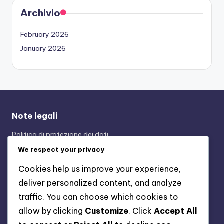
Archivio
February 2026
January 2026
Note legali
Politica di protezione dei dati
Cookie e tracciamento
We respect your privacy
Contattaci
Cookies help us improve your experience,
Chi siamo
deliver personalized content, and analyze
Termini e condizioni
traffic. You can choose which cookies to
allow by clicking
Customize
. Click
Accept All