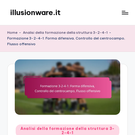
illusionware.it
Skip
to
content
Home
-
Analisi della formazione della struttura 3-2-4-1
-
Formazione 3-2-4-1: Forma difensiva, Controllo del centrocampo,
Flusso offensivo
Posted
Analisi della formazione della struttura 3-
2-4-1
in