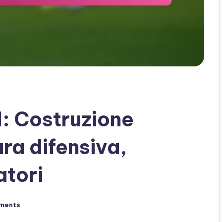
: Costruzione
ra difensiva,
atori
ments