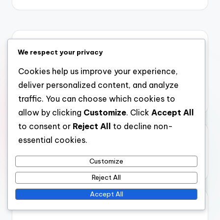
Link
We respect your privacy
Chi siamo
Cookies help us improve your experience,
Sfoglia gli articoli
deliver personalized content, and analyze
Contattaci
traffic. You can choose which cookies to
allow by clicking
Customize
. Click
Accept All
to consent or
Reject All
to decline non-
Cerca
essential cookies.
Customize
Reject All
Accept All
Articoli recenti