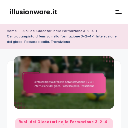
illusionware.it
Skip
to
content
Home
-
Ruoli dei Giocatori nella Formazione 3-2-4-1
-
Centrocampista difensivo nella formazione 3-2-4-1: Interruzione
del gioco, Possesso palla, Transizione
Posted
Ruoli dei Giocatori nella Formazione 3-2-4-
1
in