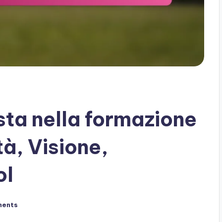
sta nella formazione
à, Visione,
ol
ments