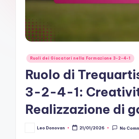
Posted
Ruoli dei Giocatori nella Formazione 3-2-4-1
in
Ruolo di Trequarti
3-2-4-1: Creativit
Realizzazione di g
Leo Donovan
21/01/2026
No Com
Posted
by