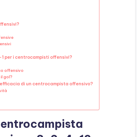
offensivi?
fensive
ensivi
1 per i centrocampisti offensivi?
co offensivo
il gol?
’efficacia di un centrocampista offensivo?
vità
n centrocampista