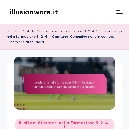
illusionware.it
Skip
to
content
Home
-
Ruoli dei Giocatori nella Formazione 3-2-4-1
-
Leadership
nella formazione 3-2-4-1: Capitano, Comunicazione in campo,
Dinamiche di squadra
Posted
Ruoli dei Giocatori nella Formazione 3-2-4-
1
in