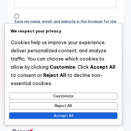
Save my name, email, and website in this browser for the
next time I comment.
We respect your privacy
Cookies help us improve your experience,
deliver personalized content, and analyze
traffic. You can choose which cookies to
allow by clicking
Customize
. Click
Accept All
to consent or
Reject All
to decline non-
Link
essential cookies.
Chi siamo
Customize
Sfoglia gli articoli
Contattaci
Reject All
Accept All