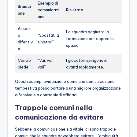
Esempio di
Situazi
comunicazi
Risultato
one
one
Assett
La squadra aggiusta la
o
“Spostati a
formazione per coprire lo
difensiv
sinistra!”
spazio.
o
Contro
“Vai, vai,
I giocatori spingono in
piede
vai!”
avanti rapidamente.
Questi esempi evidenziano come una comunicazione
tempestiva possa portare a una migliore organizzazione
difensiva e a contropiedi efficaci.
Trappole comuni nella
comunicazione da evitare
Sebbene la comunicazione sia vitale, ci sono trappole
comuni che le squadre dovrebbero evitare. L’ambiguità