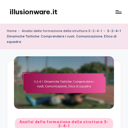
illusionware.it
Skip
to
content
Home
-
Analisi della formazione della struttura 3-2-4-1
-
3-2-4-1
Dinamiche Tattiche: Comprendere i ruoli, Comunicazione, Etica di
squadra
Posted
Analisi della formazione della struttura 3-
2-4-1
in