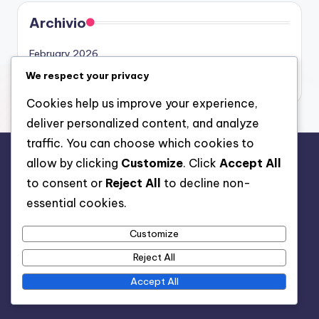
Archivio
February 2026
January 2026
We respect your privacy
Cookies help us improve your experience,
deliver personalized content, and analyze
traffic. You can choose which cookies to
allow by clicking
Customize
. Click
Accept All
Note legali
to consent or
Reject All
to decline non-
Politica di protezione dei dati
essential cookies.
Cookie e tracciamento
Customize
Contattaci
Chi siamo
Reject All
Termini e condizioni
Accept All