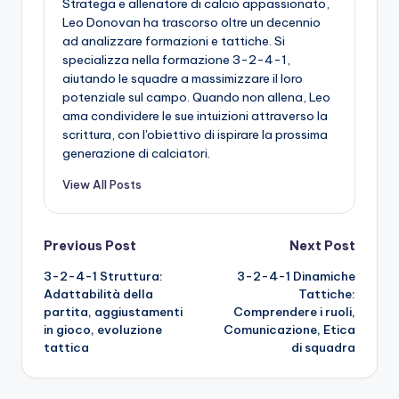
Stratega e allenatore di calcio appassionato,
Leo Donovan ha trascorso oltre un decennio
ad analizzare formazioni e tattiche. Si
specializza nella formazione 3-2-4-1,
aiutando le squadre a massimizzare il loro
potenziale sul campo. Quando non allena, Leo
ama condividere le sue intuizioni attraverso la
scrittura, con l'obiettivo di ispirare la prossima
generazione di calciatori.
View All Posts
Post
Previous Post
Next Post
3-2-4-1 Struttura:
3-2-4-1 Dinamiche
navigation
Adattabilità della
Tattiche:
partita, aggiustamenti
Comprendere i ruoli,
in gioco, evoluzione
Comunicazione, Etica
tattica
di squadra